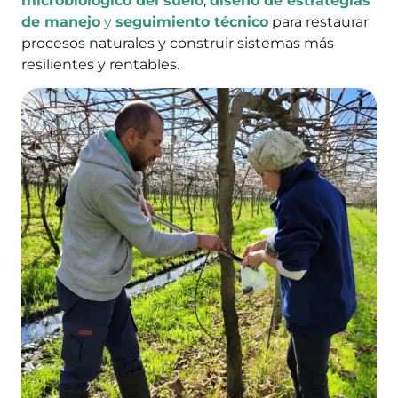
microbiológico del suelo
,
diseño de estrategias
de manejo
y
seguimiento técnico
para restaurar
procesos naturales y construir sistemas más
resilientes y rentables.